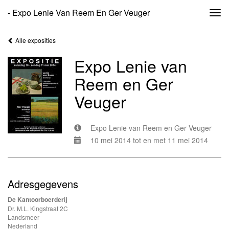
- Expo Lenie Van Reem En Ger Veuger
Togg
navi
Alle exposities
Expo Lenie van
Reem en Ger
Veuger
Expo Lenie van Reem en Ger Veuger
10 mei 2014 tot en met 11 mei 2014
Adresgegevens
De Kantoorboerderij
Dr. M.L. Kingstraat 2C
Landsmeer
Nederland