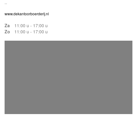
--
www.dekantoorboerderij.nl
Za
11:00 u - 17:00 u
Zo
11:00 u - 17:00 u