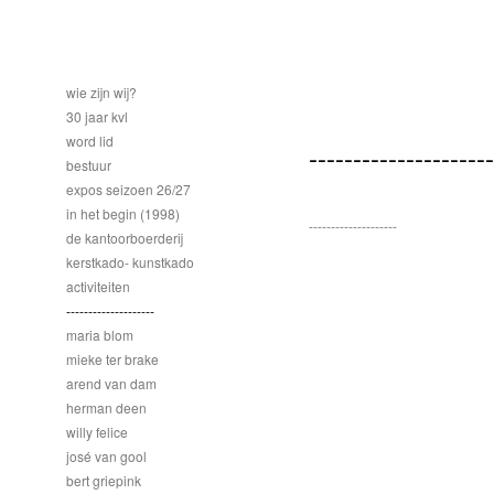
wie zijn wij?
30 jaar kvl
word lid
---------------------
bestuur
expos seizoen 26/27
in het begin (1998)
--------------------
de kantoorboerderij
kerstkado- kunstkado
activiteiten
--------------------
maria blom
mieke ter brake
arend van dam
herman deen
willy felice
josé van gool
bert griepink