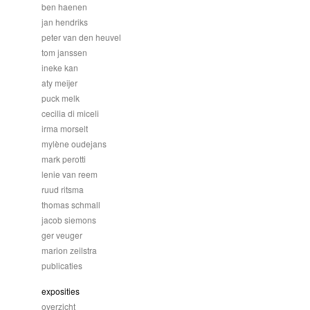
ben haenen
jan hendriks
peter van den heuvel
tom janssen
ineke kan
aty meijer
puck melk
cecilia di miceli
irma morselt
mylène oudejans
mark perotti
lenie van reem
ruud ritsma
thomas schmall
jacob siemons
ger veuger
marion zeilstra
publicaties
exposities
overzicht