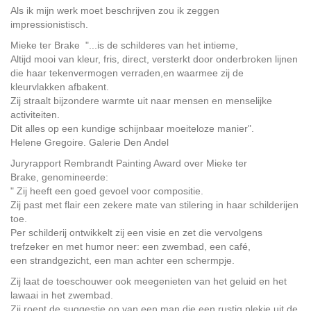
Als ik mijn werk moet beschrijven zou ik zeggen
impressionistisch.
Mieke ter Brake "...is de schilderes van het intieme,
Altijd mooi van kleur, fris, direct, versterkt door onderbroken lijnen
die haar tekenvermogen verraden,en waarmee zij de
kleurvlakken afbakent.
Zij straalt bijzondere warmte uit naar mensen en menselijke
activiteiten.
Dit alles op een kundige schijnbaar moeiteloze manier".
Helene Gregoire. Galerie Den Andel
Juryrapport Rembrandt Painting Award over
Mieke ter
Brake, genomineerde:
" Zij heeft een goed gevoel voor compositie.
Zij past met flair een zekere mate van stilering in haar schilderijen
toe.
Per schilderij ontwikkelt zij een visie en zet die vervolgens
trefzeker en met humor neer: een zwembad, een café,
een strandgezicht, een man achter een schermpje.
Zij laat de toeschouwer ook meegenieten van het geluid en het
lawaai in het zwembad.
Zij roept de suggestie op van een man die een rustig plekje uit de