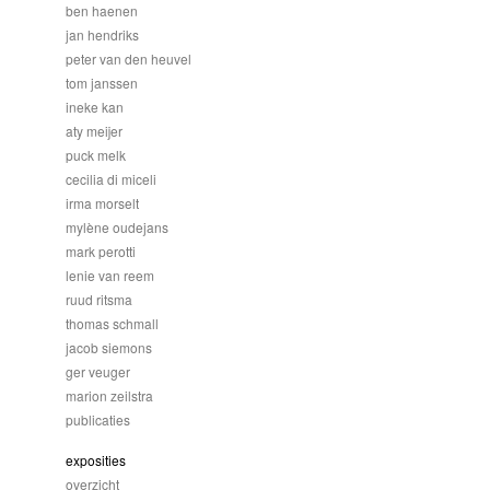
ben haenen
jan hendriks
peter van den heuvel
tom janssen
ineke kan
aty meijer
puck melk
cecilia di miceli
irma morselt
mylène oudejans
mark perotti
lenie van reem
ruud ritsma
thomas schmall
jacob siemons
ger veuger
marion zeilstra
publicaties
exposities
overzicht