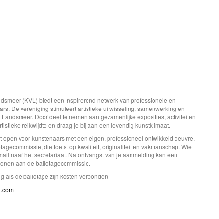
smeer (KVL) biedt een inspirerend netwerk van professionele en
s. De vereniging stimuleert artistieke uitwisseling, samenwerking en
 Landsmeer. Door deel te nemen aan gezamenlijke exposities, activiteiten
rtistieke reikwijdte en draag je bij aan een levendig kunstklimaat.
 open voor kunstenaars met een eigen, professioneel ontwikkeld oeuvre.
otagecommissie, die toetst op kwaliteit, originaliteit en vakmanschap. Wie
n mail naar het secretariaat. Na ontvangst van je aanmelding kan een
 tonen aan de ballotagecommissie.
ng als de ballotage zijn kosten verbonden.
l.com