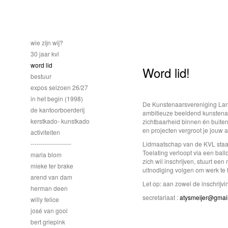
wie zijn wij?
30 jaar kvl
word lid
Word lid!
bestuur
expos seizoen 26/27
in het begin (1998)
De Kunstenaarsvereniging Land
de kantoorboerderij
ambitieuze beeldend kunstenaar
kerstkado- kunstkado
zichtbaarheid binnen én buiten
en projecten vergroot je jouw a
activiteiten
--------------------
Lidmaatschap van de KVL staat
Toelating verloopt via een ball
maria blom
zich wil inschrijven, stuurt ee
mieke ter brake
uitnodiging volgen om werk te
arend van dam
Let op: aan zowel de inschrijvi
herman deen
secretariaat :
atysmeijer@gmai
willy felice
josé van gool
bert griepink