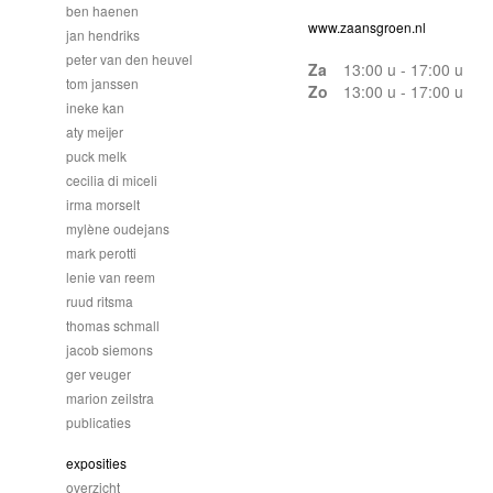
ben haenen
www.zaansgroen.nl
jan hendriks
peter van den heuvel
Za
13:00 u - 17:00 u
tom janssen
Zo
13:00 u - 17:00 u
ineke kan
aty meijer
puck melk
cecilia di miceli
irma morselt
mylène oudejans
mark perotti
lenie van reem
ruud ritsma
thomas schmall
jacob siemons
ger veuger
marion zeilstra
publicaties
exposities
overzicht