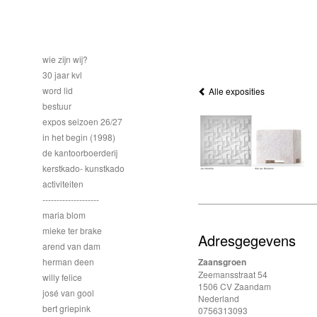
wie zijn wij?
30 jaar kvl
word lid
Alle exposities
bestuur
expos seizoen 26/27
in het begin (1998)
de kantoorboerderij
kerstkado- kunstkado
activiteiten
--------------------
maria blom
mieke ter brake
Adresgegevens
arend van dam
herman deen
Zaansgroen
Zeemansstraat 54
willy felice
1506 CV Zaandam
josé van gool
Nederland
bert griepink
0756313093