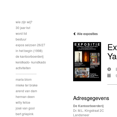
wie zijn wij?
30 jaar kvl
word lid
Alle exposities
bestuur
Ex
expos seizoen 26/27
in het begin (1998)
Ya
de kantoorboerderij
kerstkado- kunstkado
activiteiten
--------------------
maria blom
mieke ter brake
arend van dam
Adresgegevens
herman deen
willy felice
De Kantoorboerderij
josé van gool
Dr. M.L. Kingstraat 2C
bert griepink
Landsmeer