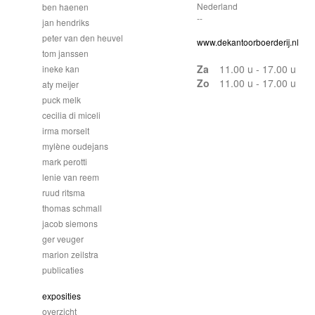
Nederland
ben haenen
--
jan hendriks
peter van den heuvel
www.dekantoorboerderij.nl
tom janssen
Za
11.00 u - 17.00 u
ineke kan
Zo
11.00 u - 17.00 u
aty meijer
puck melk
cecilia di miceli
irma morselt
mylène oudejans
mark perotti
lenie van reem
ruud ritsma
thomas schmall
jacob siemons
ger veuger
marion zeilstra
publicaties
exposities
overzicht