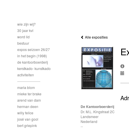
wie zijn wij?
30 jaar kvl
word lid
Alle exposities
bestuur
Ex
expos seizoen 26/27
in het begin (1998)
de kantoorboerderij
kerstkado- kunstkado
activiteiten
--------------------
maria blom
mieke ter brake
Ad
arend van dam
herman deen
De Kantoorboerderij
Dr. M.L. Kingstraat 2C
willy felice
Landsmeer
josé van gool
Nederland
bert griepink
--