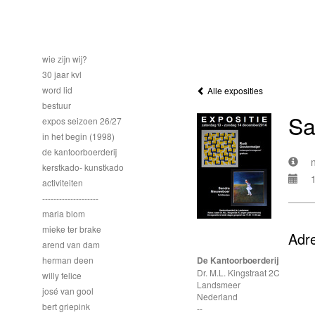
wie zijn wij?
30 jaar kvl
word lid
Alle exposities
bestuur
Sa
expos seizoen 26/27
in het begin (1998)
de kantoorboerderij
kerstkado- kunstkado
activiteiten
--------------------
maria blom
mieke ter brake
Adr
arend van dam
herman deen
De Kantoorboerderij
Dr. M.L. Kingstraat 2C
willy felice
Landsmeer
josé van gool
Nederland
bert griepink
--