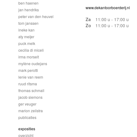
ben haenen
www.dekantoorboerderij.nl
jan hendriks
peter van den heuvel
Za
11:00 u - 17:00 u
tom janssen
Zo
11:00 u - 17:00 u
ineke kan
aty meijer
puck melk
cecilia di miceli
irma morselt
mylène oudejans
mark perotti
lenie van reem
ruud ritsma
thomas schmall
jacob siemons
ger veuger
marion zeilstra
publicaties
exposities
overzicht