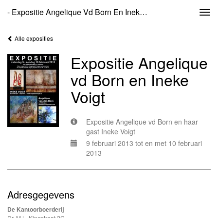
- Expositie Angelique Vd Born En Ineke Voigt
Togg
navi
Alle exposities
Expositie Angelique
vd Born en Ineke
Voigt
Expositie Angelique vd Born en haar
gast Ineke Voigt
9 februari 2013 tot en met 10 februari
2013
Adresgegevens
De Kantoorboerderij
Dr. M.L. Kingstraat 2C