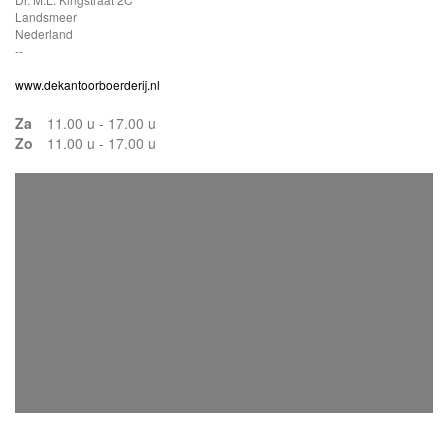
Landsmeer
Nederland
--
www.dekantoorboerderij.nl
Za
11.00 u - 17.00 u
Zo
11.00 u - 17.00 u