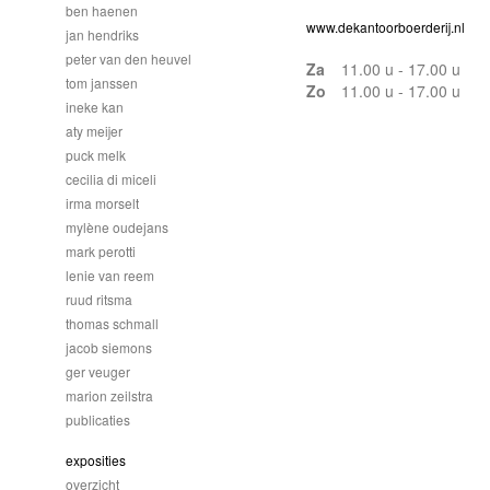
ben haenen
www.dekantoorboerderij.nl
jan hendriks
peter van den heuvel
Za
11.00 u - 17.00 u
tom janssen
Zo
11.00 u - 17.00 u
ineke kan
aty meijer
puck melk
cecilia di miceli
irma morselt
mylène oudejans
mark perotti
lenie van reem
ruud ritsma
thomas schmall
jacob siemons
ger veuger
marion zeilstra
publicaties
exposities
overzicht