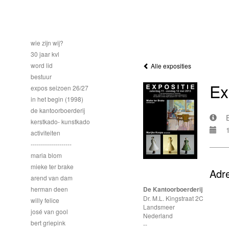
wie zijn wij?
30 jaar kvl
word lid
Alle exposities
bestuur
Ex
expos seizoen 26/27
in het begin (1998)
de kantoorboerderij
kerstkado- kunstkado
activiteiten
--------------------
maria blom
mieke ter brake
Adr
arend van dam
herman deen
De Kantoorboerderij
Dr. M.L. Kingstraat 2C
willy felice
Landsmeer
josé van gool
Nederland
bert griepink
--