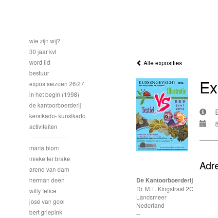
wie zijn wij?
30 jaar kvl
word lid
Alle exposities
bestuur
Ex
expos seizoen 26/27
in het begin (1998)
de kantoorboerderij
kerstkado- kunstkado
activiteiten
--------------------
maria blom
mieke ter brake
Adr
arend van dam
herman deen
De Kantoorboerderij
Dr. M.L. Kingstraat 2C
willy felice
Landsmeer
josé van gool
Nederland
bert griepink
--