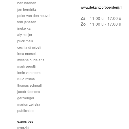
ben haenen
www.dekantoorboerderij.nl
jan hendriks
peter van den heuvel
Za
11.00 u - 17.00 u
tom janssen
Zo
11.00 u - 17.00 u
ineke kan
aty meijer
puck melk
cecilia di miceli
irma morselt
mylène oudejans
mark perotti
lenie van reem
ruud ritsma
thomas schmall
jacob siemons
ger veuger
marion zeilstra
publicaties
exposities
overzicht