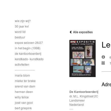
wie zijn wij?
30 jaar kvl
word lid
Alle exposities
bestuur
Le
expos seizoen 26/27
in het begin (1998)
de kantoorboerderij
kerstkado- kunstkado
activiteiten
--------------------
maria blom
mieke ter brake
Adr
arend van dam
herman deen
De Kantoorboerderij
dr. M.L. Kingstraat 2C
willy felice
Landsmeer
josé van gool
Nederland
bert griepink
----