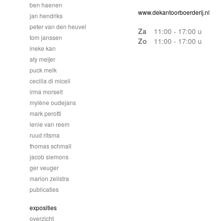
ben haenen
www.dekantoorboerderij.nl
jan hendriks
peter van den heuvel
Za
11:00 - 17:00 u
tom janssen
Zo
11:00 - 17:00 u
ineke kan
aty meijer
puck melk
cecilia di miceli
irma morselt
mylène oudejans
mark perotti
lenie van reem
ruud ritsma
thomas schmall
jacob siemons
ger veuger
marion zeilstra
publicaties
exposities
overzicht