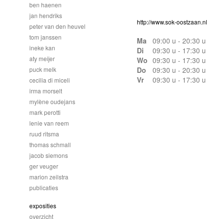
ben haenen
jan hendriks
http://www.sok-oostzaan.nl
peter van den heuvel
tom janssen
Ma
09:00 u - 20:30 u
ineke kan
Di
09:30 u - 17:30 u
aty meijer
Wo
09:30 u - 17:30 u
puck melk
Do
09:30 u - 20:30 u
Vr
09:30 u - 17:30 u
cecilia di miceli
irma morselt
mylène oudejans
mark perotti
lenie van reem
ruud ritsma
thomas schmall
jacob siemons
ger veuger
marion zeilstra
publicaties
exposities
overzicht