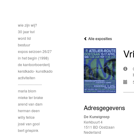
wie zijn wij?
30 jaar kvl
word lid
Alle exposities
bestuur
Vr
expos seizoen 26/27
in het begin (1998)
de kantoorboerderij
kerstkado- kunstkado
activiteiten
--------------------
maria blom
mieke ter brake
arend van dam
Adresgegevens
herman deen
De Kunstgreep
willy felice
Kerkbuurt 4
josé van gool
1511 BD Oostzaan
bert griepink
Nederland