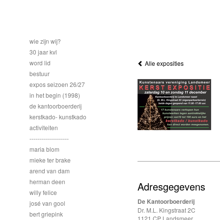
wie zijn wij?
30 jaar kvl
word lid
Alle exposities
bestuur
expos seizoen 26/27
in het begin (1998)
de kantoorboerderij
kerstkado- kunstkado
activiteiten
--------------------
maria blom
mieke ter brake
arend van dam
herman deen
Adresgegevens
willy felice
De Kantoorboerderij
josé van gool
Dr. M.L. Kingstraat 2C
bert griepink
1121 CP Landsmeer