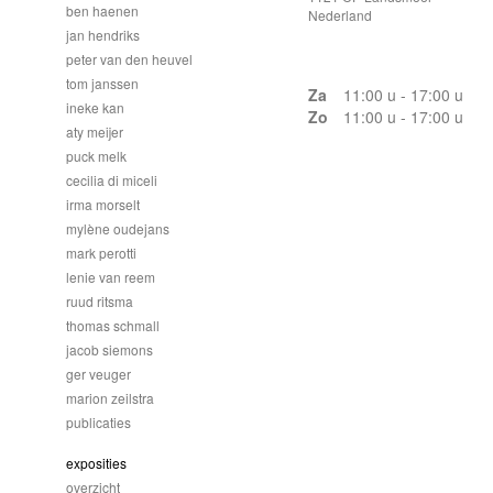
ben haenen
Nederland
jan hendriks
peter van den heuvel
tom janssen
Za
11:00 u - 17:00 u
ineke kan
Zo
11:00 u - 17:00 u
aty meijer
puck melk
cecilia di miceli
irma morselt
mylène oudejans
mark perotti
lenie van reem
ruud ritsma
thomas schmall
jacob siemons
ger veuger
marion zeilstra
publicaties
exposities
overzicht