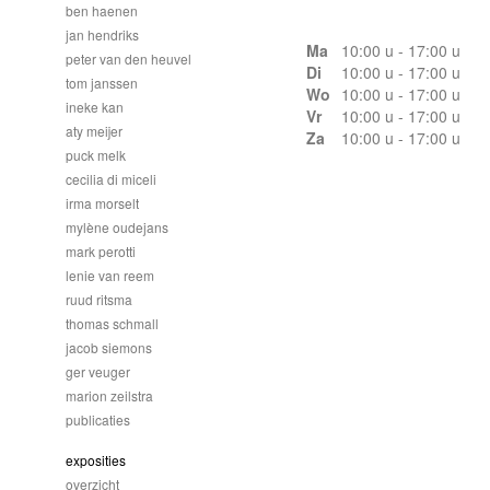
ben haenen
jan hendriks
Ma
10:00 u - 17:00 u
peter van den heuvel
Di
10:00 u - 17:00 u
tom janssen
Wo
10:00 u - 17:00 u
ineke kan
Vr
10:00 u - 17:00 u
aty meijer
Za
10:00 u - 17:00 u
puck melk
cecilia di miceli
irma morselt
mylène oudejans
mark perotti
lenie van reem
ruud ritsma
thomas schmall
jacob siemons
ger veuger
marion zeilstra
publicaties
exposities
overzicht