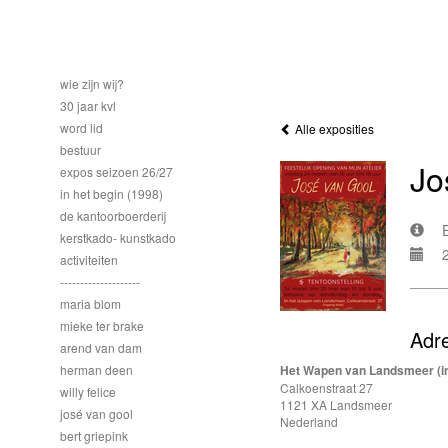
wie zijn wij?
30 jaar kvl
word lid
Alle exposities
bestuur
Jo
expos seizoen 26/27
in het begin (1998)
de kantoorboerderij
kerstkado- kunstkado
activiteiten
--------------------
maria blom
mieke ter brake
Adr
arend van dam
herman deen
Het Wapen van Landsmeer (in
Calkoenstraat 27
willy felice
1121 XA Landsmeer
josé van gool
Nederland
bert griepink