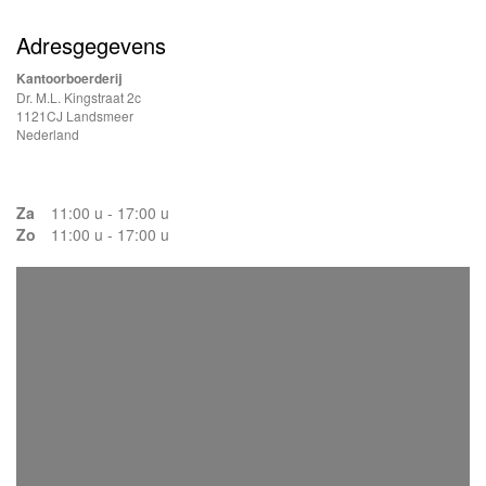
Adresgegevens
Kantoorboerderij
Dr. M.L. Kingstraat 2c
1121CJ Landsmeer
Nederland
Za
11:00 u - 17:00 u
Zo
11:00 u - 17:00 u