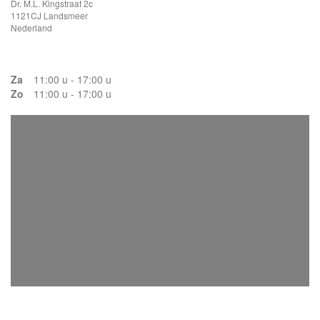
Dr. M.L. Kingstraat 2c
1121CJ Landsmeer
Nederland
Za
11:00 u - 17:00 u
Zo
11:00 u - 17:00 u