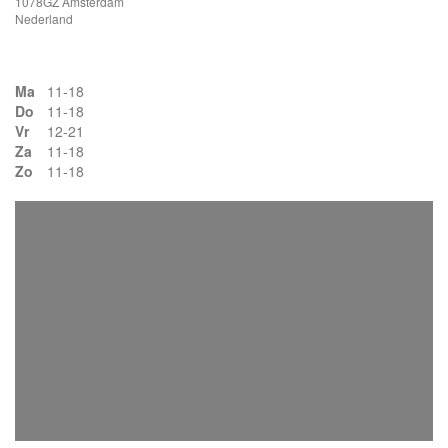
1078GZ Amsterdam
Nederland
Ma
11-18
Do
11-18
Vr
12-21
Za
11-18
Zo
11-18