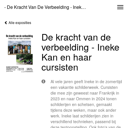
- De Kracht Van De Verbeelding - Ineke Kan En Haar Cursisten
Togg
navi
Alle exposities
De kracht van de
verbeelding - Ineke
Kan en haar
cursisten
Al vele jaren geeft Ineke in de zomertijd
een vakantie schilderweek. Cursisten
die mee zijn geweest naar Frankrijk in
2023 en naar Ommen in 2024 tonen
schilderijen en schetsen, gemaakt
tijdens deze weken, maar ook ander
werk. Ineke laat schilderijen zien in
verschillend technieken, passend bij
deze tentoonstelling. Ook foto's van de