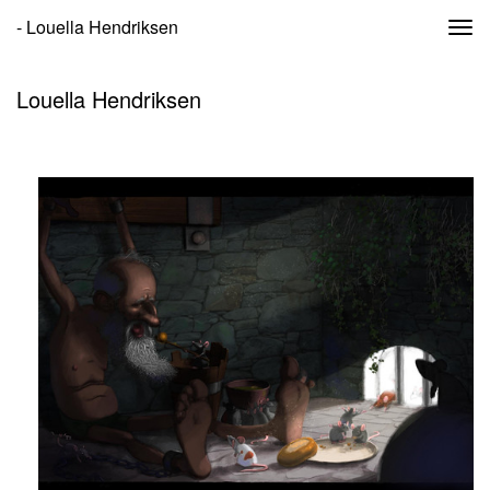
- Louella Hendriksen
Togg
navi
Louella Hendriksen