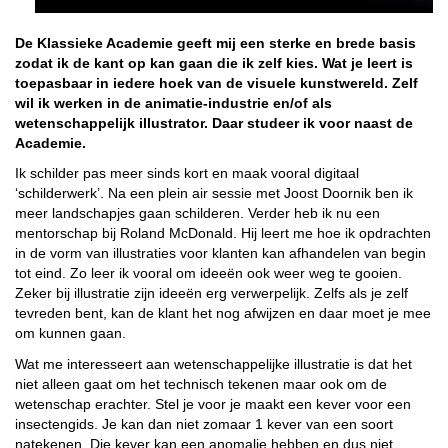
De Klassieke Academie geeft mij een sterke en brede basis
zodat ik de kant op kan gaan die ik zelf kies. Wat je leert is
toepasbaar in iedere hoek van de visuele kunstwereld. Zelf
wil ik werken in de animatie-industrie en/of als
wetenschappelijk illustrator. Daar studeer ik voor naast de
Academie.
Ik schilder pas meer sinds kort en maak vooral digitaal
‘schilderwerk’. Na een plein air sessie met Joost Doornik ben ik
meer landschapjes gaan schilderen. Verder heb ik nu een
mentorschap bij Roland McDonald. Hij leert me hoe ik opdrachten
in de vorm van illustraties voor klanten kan afhandelen van begin
tot eind. Zo leer ik vooral om ideeën ook weer weg te gooien.
Zeker bij illustratie zijn ideeën erg verwerpelijk. Zelfs als je zelf
tevreden bent, kan de klant het nog afwijzen en daar moet je mee
om kunnen gaan.
Wat me interesseert aan wetenschappelijke illustratie is dat het
niet alleen gaat om het technisch tekenen maar ook om de
wetenschap erachter. Stel je voor je maakt een kever voor een
insectengids. Je kan dan niet zomaar 1 kever van een soort
natekenen. Die kever kan een anomalie hebben en dus niet