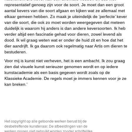
representatief genoeg zijn voor de soort. Je moet dan een groot
aantal kevers van die soort afgaan en kijken wat ze allemaal met
elkaar gemeen hebben. Zo maak je uiteindelijk de ‘perfecte’ kever
van die soort, die ook zo moet worden weergegeven dat meteen
duidelijk is waarom hij anders is dan andere keversoorten. Ik heb
verder altijd een fascinatie gehad voor dieren, zowel levend als
dood. Ik wil graag weten wat er onder de huid zit en hoe dat het
dier aandrijft. Ik ga daarom ook regelmatig naar Artis om dieren te
bestuderen.
Voor mij is kunst niet verheven, het is een ambacht. Ik zou graag
zien dat visuele kunst serieuzer genomen wordt en op iedere
kunstacademie als een basis gegeven wordt zoals op de
Klassieke Academie. De regels moet je immers kennen voor je ze
kan breken.’
Het copyright op alle getoonde werken berust bij de
desbetreffende kunstenaar. De afbeeldingen van de
werken mogen niet gebruikt worden zonder schriftelijke